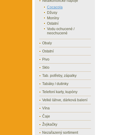
Nealkoholické nápoje
Cocacola
Džusy
Moníny
Ostatní
Vodu ochucené /
neochucené
Obaly
Ostatní
Pivo
Sklo
Tab. potřeby, zápalky
Tabáky / dutinky
Telefoní karty, kupóny
Velké láhve, dárková balení
Vína
Čaje
Žvýkačky
Nezařazený sortiment