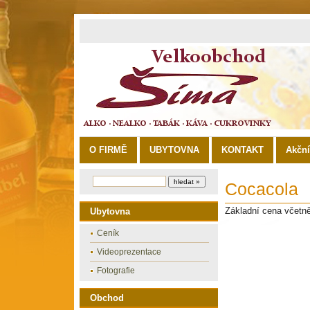
O FIRMĚ
UBYTOVNA
KONTAKT
Akčn
Cocacola
Základní cena včetn
Ubytovna
Ceník
Videoprezentace
Fotografie
Obchod