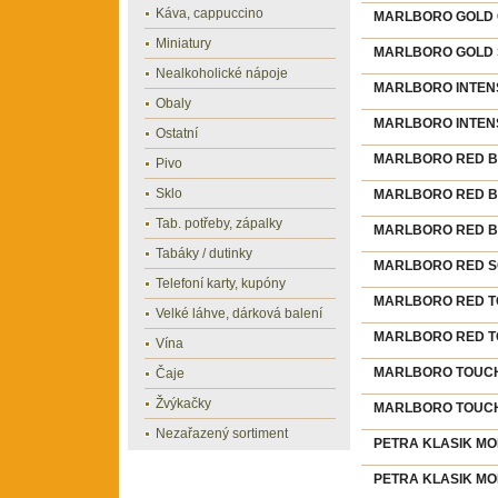
Káva, cappuccino
MARLBORO GOLD CR
Miniatury
MARLBORO GOLD SO
Nealkoholické nápoje
MARLBORO INTENSE
Obaly
MARLBORO INTENSE
Ostatní
MARLBORO RED BOX
Pivo
Sklo
MARLBORO RED BOX
Tab. potřeby, zápalky
MARLBORO RED BOX
Tabáky / dutinky
MARLBORO RED SOF
Telefoní karty, kupóny
MARLBORO RED TOU
Velké láhve, dárková balení
MARLBORO RED TOU
Vína
MARLBORO TOUCH 
Čaje
Žvýkačky
MARLBORO TOUCH 
Nezařazený sortiment
PETRA KLASIK MOD
PETRA KLASIK MOD