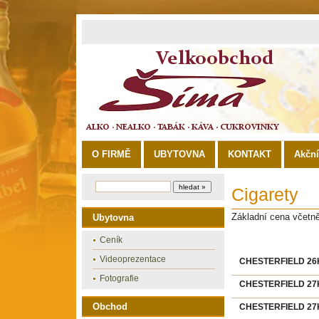
O FIRMĚ
UBYTOVNA
KONTAKT
Akčn
Cigarety
Základní cena včetn
Ubytovna
Ceník
Videoprezentace
CHESTERFIELD 26KS
Fotografie
CHESTERFIELD 27K
Obchod
CHESTERFIELD 27K