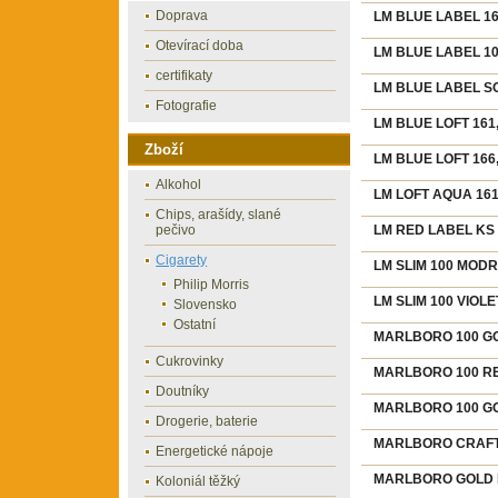
Doprava
LM BLUE LABEL 168
Otevírací doba
LM BLUE LABEL 100
certifikaty
LM BLUE LABEL SOF
Fotografie
LM BLUE LOFT 161,
Zboží
LM BLUE LOFT 166,
Alkohol
LM LOFT AQUA 161,
Chips, arašídy, slané
pečivo
LM RED LABEL KS č
Cigarety
LM SLIM 100 MODRÉ
Philip Morris
LM SLIM 100 VIOLET
Slovensko
Ostatní
MARLBORO 100 GO
Cukrovinky
MARLBORO 100 RED
Doutníky
MARLBORO 100 GO
Drogerie, baterie
MARLBORO CRAFTE
Energetické nápoje
MARLBORO GOLD BO
Koloniál těžký