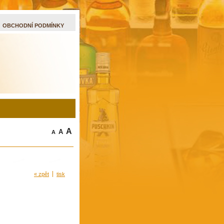
OBCHODNÍ PODMÍNKY
A
A
A
« zpět
tisk