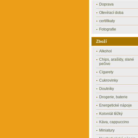
Doprava
Otevírací doba
certifikaty
Fotografie
Zboží
Alkohol
Chips, arašídy, slané
pečivo
Cigarety
Cukrovinky
Doutníky
Drogerie, baterie
Energetické nápoje
Koloniál těžký
Káva, cappuccino
Miniatury