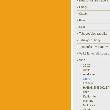
Nealkoholické nápoje
Obaly
Ostatní
Pivo
Sklo
Tab. potřeby, zápalky
Tabáky / dutinky
Telefoní karty, kupóny
Velké láhve, dárková b
Vína
19.20
Afrika
Austrálie
Chile
Francie
HABÁNSKÉ SKLEP
Itálie
Kalifornie
Mikulov
Moldávie
Ostatní