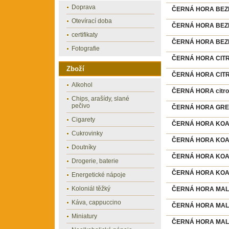
Doprava
ČERNÁ HORA BEZIN
Otevírací doba
ČERNÁ HORA BEZIN
certifikaty
ČERNÁ HORA BEZIN
Fotografie
ČERNÁ HORA CITRON
Zboží
ČERNÁ HORA CITR
Alkohol
ČERNÁ HORA citron
Chips, arašídy, slané
pečivo
ČERNÁ HORA GRENA
Cigarety
ČERNÁ HORA KOALA
Cukrovinky
ČERNÁ HORA KOAL
Doutníky
ČERNÁ HORA KOAL
Drogerie, baterie
ČERNÁ HORA KOAL
Energetické nápoje
Koloniál těžký
ČERNÁ HORA MALINA
Káva, cappuccino
ČERNÁ HORA MALINA
Miniatury
ČERNÁ HORA MALIN