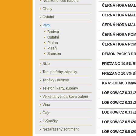
Nealkoholické nápoje
ČERNÁ HORA MALIN
Obaly
ČERNÁ HORA MALIN
Ostatní
ČERNÁ HORA MALIN
Pivo
Budvar
ČERNÁ HORA POMER
Ostatní
Platan
ČERNÁ HORA POMER
Plzeň
Samson
DÉMON PACK 3 DR
Sklo
FRIZZANO 10.5% B
Tab. potřeby, zápalky
FRIZZANO 10.5% B
Tabáky / dutinky
KRASLIČÁK 3 lahv
Telefoní karty, kupóny
LOBKOWICZ 0.33 /2
Velké láhve, dárková balení
LOBKOWICZ 0.33 /
Vína
LOBKOWICZ 0.33 /
Čaje
Žvýkačky
LOBKOWICZ 0.5 /2
Nezařazený sortiment
LOBKOWICZ 0.5 /2