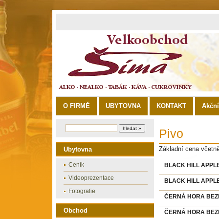
O FIRMĚ
UBYTOVNA
KONTAKT
Akčn
Pivo
Základní cena včetn
Ubytovna
Ceník
BLACK HILL APPLE
Videoprezentace
BLACK HILL APPLE
Fotografie
ČERNÁ HORA BEZINK
Obchod
ČERNÁ HORA BEZINK