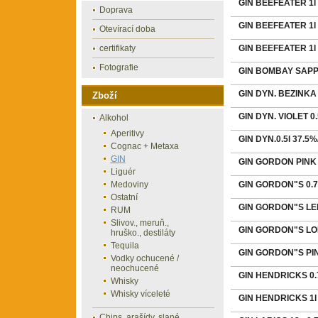
GIN BEEFEATER 1l
Doprava
GIN BEEFEATER 1l 
Otevírací doba
certifikaty
GIN BEEFEATER 1l 
Fotografie
GIN BOMBAY SAPPH
GIN DYN. BEZINKA 
Zboží
GIN DYN. VIOLET 0.
Alkohol
Aperitivy
GIN DYN.0.5l 37.5%
Cognac + Metaxa
GIN
GIN GORDON PINK 1
Liguér
Medoviny
GIN GORDON"S 0.7
Ostatní
GIN GORDON"S LEM
RUM
Slivov., meruň.,
GIN GORDON"S LON
hruško., destiláty
Tequila
GIN GORDON"S PIN
Vodky ochucené /
neochucené
GIN HENDRICKS 0.7
Whisky
Whisky víceleté
GIN HENDRICKS 1l 
Chips, arašídy, slané