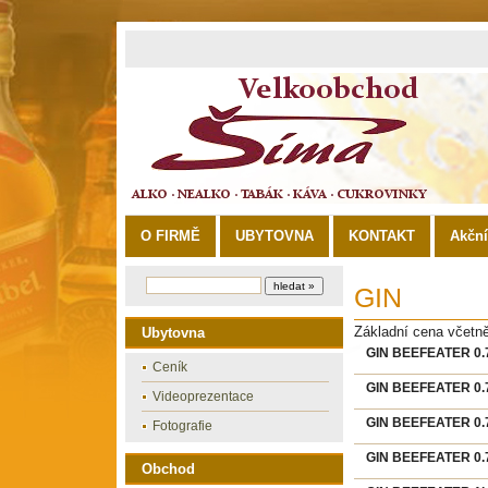
O FIRMĚ
UBYTOVNA
KONTAKT
Akčn
GIN
Základní cena včetn
Ubytovna
GIN BEEFEATER 0.7
Ceník
GIN BEEFEATER 0.
Videoprezentace
GIN BEEFEATER 0.
Fotografie
GIN BEEFEATER 0.7
Obchod