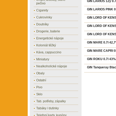
GIN LARIOS 12y 0.
pečivo
GIN LARIOS PINK 0.
Cigarety
Cukrovinky
GIN LORD OF KENS 
Doutníky
GIN LORD OF KENS 
Drogerie, baterie
GIN LORD OF KENS 
Energetické nápoje
GIN MARE 0.7l 42,
Koloniál těžký
GIN MARE CAPRI 0.
Káva, cappuccino
GIN ROKU 0.7l 43%
Miniatury
Nealkoholické nápoje
GIN Tanqueray Blac
Obaly
Ostatní
Pivo
Sklo
Tab. potřeby, zápalky
Tabáky / dutinky
Telefoní karty, kupóny